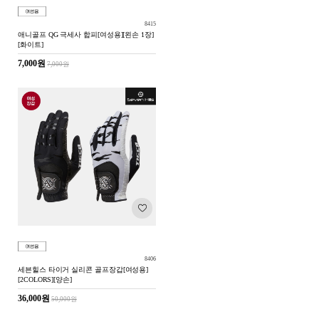
8415
애니골프 QG 극세사 합피[여성용][왼손 1장]
[화이트]
7,000원
7,000원
8406
세븐힐스 타이거 실리콘 골프장갑[여성용]
[2COLORS][양손]
36,000원
50,000원