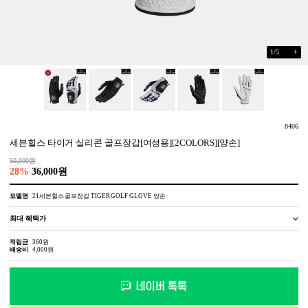
+
1
/
5
8406
세븐힐스 타이거 실리콘 골프장갑[여성용][2COLORS][양손]
50,000원
28%
36,000원
모델명
21세븐힐스 골프장갑 TIGER GOLF GLOVE 양손
최대 혜택가
적립금
360원
배송비
4,000원