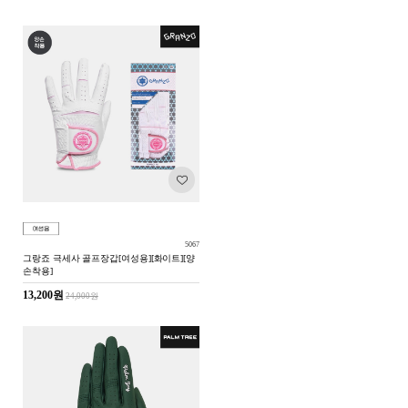
5067
그랑죠 극세사 골프장갑[여성용][화이트][양
손착용]
13,200원
24,000원