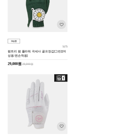
5175
팜트리 팜 플라워 극세사 골프장갑[그린][여
성용/왼손착용]
29,000원
29,000원