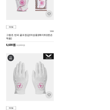
5066
그랑죠 반피 골프장갑[여성용][화이트][왼손
착용]
6,600원
12,000원