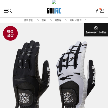
0
>
>
>
>
골프장갑
합피
여성용
기타브랜드
/
/
/