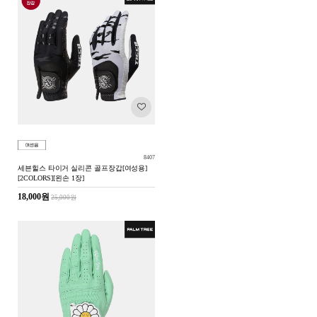
8407
세븐힐스 타이거 실리콘 골프장갑[여성용]
[2COLORS][왼손 1장]
18,000원
25,000원