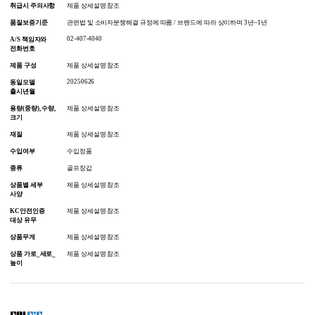
취급시 주의사항
제품 상세설명 참조
품질보증기준
관련법 및 소비자분쟁해결 규정에 따름 / 브랜드에 따라 상이하며 3년~1년
02-407-4040
A/S 책임자와
전화번호
제품 구성
제품 상세설명 참조
20250626
동일모델
출시년월
용량(중량), 수량,
제품 상세설명 참조
크기
재질
제품 상세설명 참조
수입여부
수입정품
종류
골프장갑
상품별 세부
제품 상세설명 참조
사양
KC안전인증
제품 상세설명 참조
대상 유무
상품무게
제품 상세설명 참조
상품 가로_세로_
제품 상세설명 참조
높이