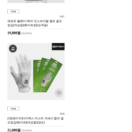
9567
제로핏 올웨더 NEW 인스파이럴 합피 골프
장갑[여성용][화이트][왼손착용]
19,800원
19,800원
9038
[3장패키지]다이젝스 비스타 극세사 합피 골
프장갑[화이트][여성용][양손]
21,000원
45,000원