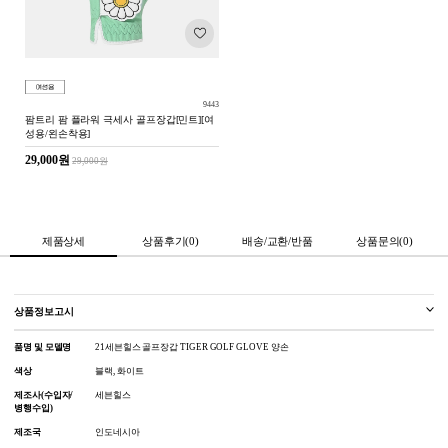
9443
팜트리 팜 플라워 극세사 골프장갑[민트][여
성용/왼손착용]
29,000원
29,000원
제품상세
상품후기(0)
배송/교환/반품
상품문의(0)
상품정보고시
품명 및 모델명
21세븐힐스 골프장갑 TIGER GOLF GLOVE 양손
색상
블랙, 화이트
제조사(수입자/
세븐힐스
병행수입)
제조국
인도네시아