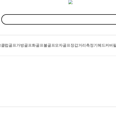
고클럽
골프가방
골프화
골프볼
골프모자
골프장갑
거리측정기
헤드커버