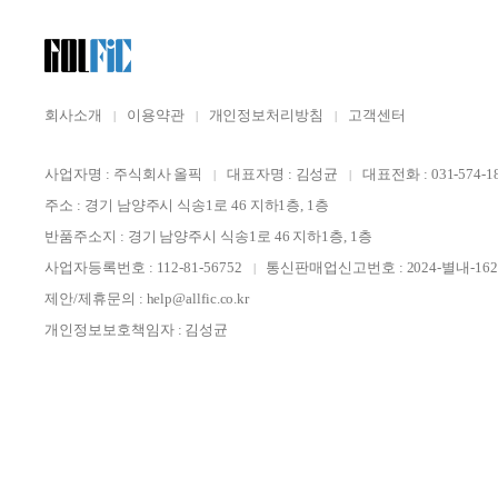
회사소개
이용약관
개인정보처리방침
고객센터
사업자명 : 주식회사 올픽
대표자명 : 김성균
대표전화 : 031-574-1
주소 : 경기 남양주시 식송1로 46 지하1층, 1층
반품주소지 : 경기 남양주시 식송1로 46 지하1층, 1층
사업자등록번호 : 112-81-56752
통신판매업신고번호 : 2024-별내-162
제안/제휴문의 : help@allfic.co.kr
개인정보보호책임자 : 김성균