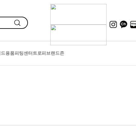
필드용품
피팅센터
트로피
브랜드존