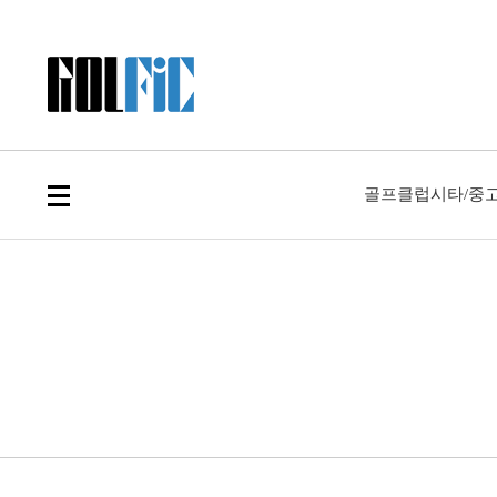
골프클럽
시타/중