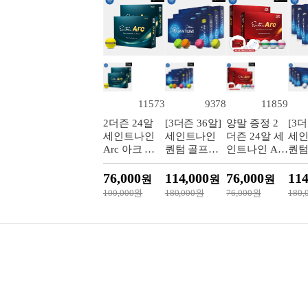
11573
9378
11859
2더즌 24알
[3더즌 36알]
양말 증정 2
[3더
세인트나인
세인트나인
더즌 24알 세
세
Arc 아크 골
퀀텀 골프볼
인트나인 Arc
퀀텀
프볼 3피스
[멀티컬러][3
360 아크 골
[화
옐로우
피스]
프볼 3피스
스]
76,000
114,000
76,000
114
원
원
원
화이트
100,000원
180,000원
76,000원
180,