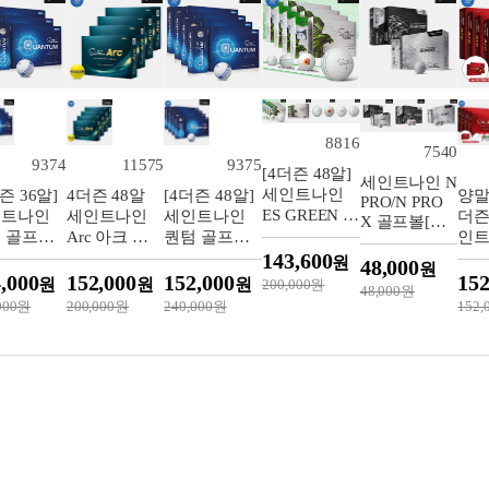
8816
7540
9374
11575
9375
[4더즌 48알]
세인트나인 N
세인트나인
즌 36알]
4더즌 48알
[4더즌 48알]
양말
PRO/N PRO
ES GREEN 골
인트나인
세인트나인
세인트나인
더즌
X 골프볼[화
프볼 우레탄
 골프볼
Arc 아크 골
퀀텀 골프볼
인트
이트][3/4피
소재 3피스
이트][3피
프볼 3피스
[화이트][3피
36
143,600
원
스]
48,000
원
12알 화이트
옐로우
스]
프볼
,000
152,000
152,000
152
원
원
원
200,000원
48,000원
화
000원
200,000원
240,000원
152