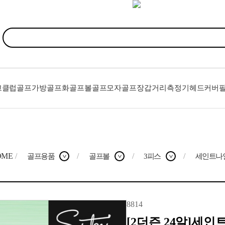
고클럽
골프가방
골프화
골프볼
골프모자
골프장갑
거리측정기
헤드커버
OME
/
/
/
/
골프용품
골프볼
3피스
세인트나
>
>
>
8814
[2더즌 24알]세인