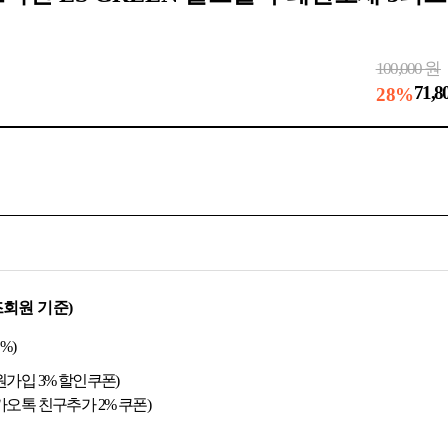
100,000
원
71,8
28%
회원 기준)
%)
원가입 3% 할인쿠폰)
카오톡 친구추가 2% 쿠폰)