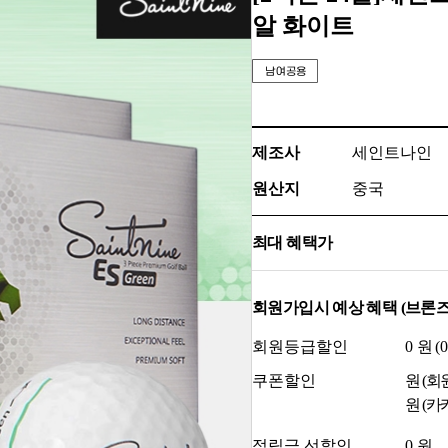
알 화이트
제조사
세인트나인
원산지
중국
최대 혜택가
회원가입시 예상 혜택 (브론즈
회원등급할인
0
원 (
0
쿠폰할인
원 (회
원 (카
적립금 선할인
0
원