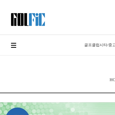
골프클럽
시타/중
H