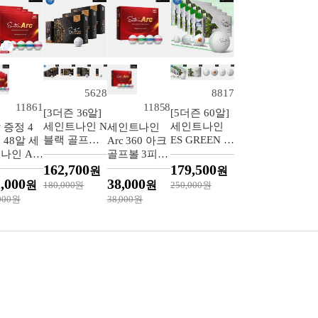
5628
8817
11861
11858
[3더즌 36알]
[5더즌 60알]
세인트나인 N
세인트나인
 증정 4
세인트나인
블랙 골프볼
ES GREEN 골
 48알 세
Arc 360 아크
[남여공용][3
프볼 우레탄
나인 Arc
골프볼 3피스
피스][화이트]
소재 3피스
0 아크 골
12알 화이트
162,700
179,500
원
원
12알 화이트
 3피스
,000
38,000
원
원
180,000원
250,000원
이트
,000원
38,000원