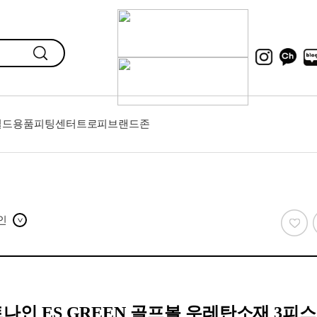
필드용품
피팅센터
트로피
브랜드존
인
>
트나인 ES GREEN 골프볼 우레탄소재 3피스 